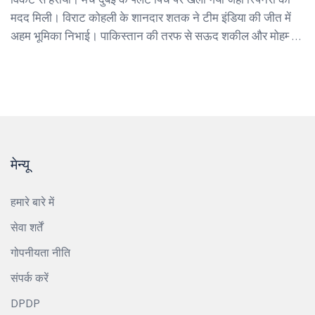
मदद मिली। विराट कोहली के शानदार शतक ने टीम इंडिया की जीत में
अहम भूमिका निभाई। पाकिस्तान की तरफ से सऊद शकील और मोहम्मद
रिजवान ने बेहतर प्रदर्शन किया। दोनों टीमों ने अपनी शुरुआत में ही
अलग-अलग बदलाव किए।
मेन्यू
हमारे बारे में
सेवा शर्तें
गोपनीयता नीति
संपर्क करें
DPDP