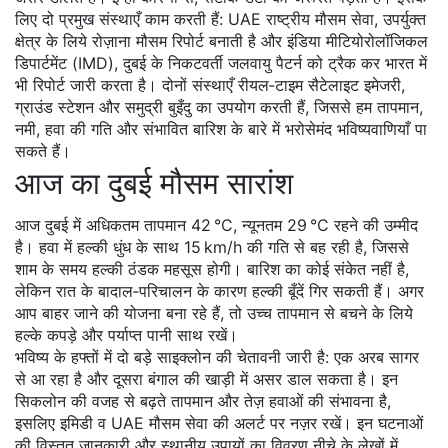
लिए दो प्रमुख संस्थाएँ काम करती हैं:
UAE राष्ट्रीय मौसम सेवा
,
उपर्युक्त
क्षेत्र के लिये रोज़ाना मौसम रिपोर्ट बनाती है
और
इंडिया मीटियोरोलॉजिकल
डिपार्टमेंट (IMD)
,
दुबई के निकटवर्ती जलवायु पैटर्न को ट्रैक कर भारत में
भी रिपोर्ट जारी करता है
। दोनों संस्थाएँ रीयल‑टाइम सैटेलाइट इमेजरी,
ग्राउंड स्टेशन और समुद्री बुइँदु का उपयोग करती हैं, जिससे हम तापमान,
नमी, हवा की गति और संभावित बारिश के बारे में भरोसेमंद भविष्यवाणियाँ पा
सकते हैं।
आज का दुबई मौसम सारांश
आज दुबई में अधिकतम तापमान 42 °C, न्यूनतम 29 °C रहने की उम्मीद
है। हवा में हल्की धुंध के साथ 15 km/h की गति से बह रही है, जिससे
शाम के समय हल्की ठंडक महसूस होगी। बारिश का कोई संकेत नहीं है,
लेकिन रात के बादाल‑परिचालन के कारण हल्की बूँदें गिर सकती हैं। अगर
आप बाहर जाने की योजना बना रहे हैं, तो उच्च तापमान से बचने के लिये
हल्के कपड़े और पर्याप्त पानी साथ रखें।
भविष्य के हफ्तों में दो बड़े साइक्लोन की चेतावनी जारी है: एक अरब सागर
से आ रहा है और दूसरा बंगाल की खाड़ी में असर डाल सकता है। इन
सिकलोन की वजह से बढ़ते तापमान और तेज़ हवाओं की संभावना है,
इसलिए इमिडी व UAE मौसम सेवा की अलर्ट पर नज़र रखें। इन घटनाओं
की विस्तृत जानकारी और स्थानीय उपायों का विवरण नीचे के लेखों में