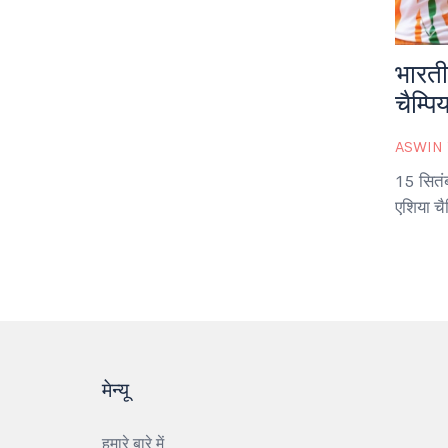
भारती
चैम्पि
ASWIN
15 सितंब
एशिया चै
मेन्यू
हमारे बारे में