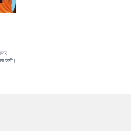
राकर
 आशा जगी।