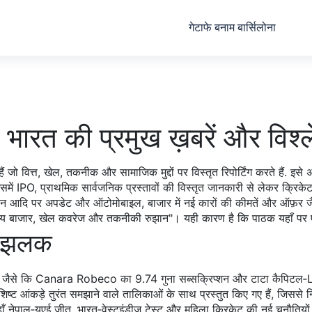
गेटाफे बनाम बार्सिलोना
 भारत की प्रमुख ख़बरें और विश्
जो वित्त, खेल, तकनीक और सामाजिक मुद्दों पर विस्तृत रिपोर्टिंग करते हैं
. इसे
समें
IPO
,
प्राथमिक सार्वजनिक प्रस्तावों की विस्तृत जानकारी
से लेकर
क्रिके
प्लान आदि पर अपडेट
और
ऑटोमोबाइल
,
बाजार में नई कारों की कीमतें और ऑफ़र
जै
ित्तीय बाजार, खेल कवरेज और तकनीकी रुझान"। यही कारण है कि पाठक यहाँ प
ी झलक
गे – जैसे कि Canara Robeco का 9.74 गुना सब्सक्रिप्शन और टाटा कैपिटल‑LG इ
िष्ट आंकड़े तुरंत समझाने वाले तालिकाओं के साथ प्रस्तुत किए गए हैं, जिससे नि
ँ नेपाल‑यूएई जीत, भारत‑वेस्टइंडीज टेस्‍ट और महिला क्रिकेट की नई चुनौतियों प