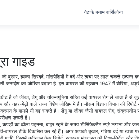
गेटाफे बनाम बार्सिलोना
रा गाइड
बुखार, हल्का सिरदर्द, मांसपेशियों में दर्द और त्वचा पर लाल चकत्ते उत्पन्न क
ैसी जन्मदोष का जोखिम बढ़ाता है
.
इस वायरस की पहचान 1947 में बोरिया, अफ्रीका 
कीट है जो जीका, डेंगु और चीकनगुनिया सहित कई वायरल रोग ले जाता है
से जु
टीय और नहर-मेढ़ी वाले राज्य विशेष जोखिम में हैं। मौसम विज्ञान विभाग की रिपोर
ंक्रमण के मामले भी बढ़ सकते हैं। डेंगु या ज़ीका जैसी
वायरल रोग
,
संक्रमणीय र
ीक्षण ज़रूरी है।
 कपड़ों का ढीला पहनना, बाहर रहने के समय डीसिंफेक्टेंट स्प्रे लगाना और जलज
टी‑वायरल टीके विकसित कर रहे हैं। अगर आपको बुखार, गठिया दर्द या त्वचा पर चकत
ी पाएँगे, जिसमें नवीनतम केस रिपोर्ट, स्वास्थ्य मंत्रालय की दिशा‑निर्देश, और व