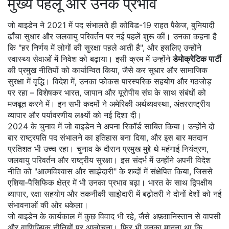
मुख्य पहलू और उनके प्रभाव
जो बाइडेन ने 2021 में पद संभालते ही कोविड-19 राहत पैकेज, बुनियादी
ढाँचा सुधार और जलवायु परिवर्तन पर नई पहलें शुरू कीं। उनका कहना है
कि "हर निर्णय में लोगों की सुरक्षा पहले आती है", और इसलिए उन्होंने
स्वास्थ्य सेवाओं में निवेश को बढ़ाया। इसी क्रम में उन्होंने
डेमोक्रेटिक पार्टी
की प्रमुख नीतियों को कार्यान्वित किया, जैसे कर सुधार और सामाजिक
सुरक्षा में वृद्धि। विदेश में, उनका फोकस पारस्परिक सहयोग और गठजोड़
पर रहा – विशेषकर भारत, जापान और यूरोपीय संघ के साथ संबंधों को
मजबूत करने में। इन सभी कदमों ने अमेरिकी अर्थव्यवस्था, अंतरराष्ट्रीय
व्यापार और पर्यावरणीय लक्ष्यों को नई दिशा दी।
2024 के चुनाव में जो बाइडेन ने अपना रिकॉर्ड साबित किया। उन्होंने दो
बार राष्ट्रपति पद संभालने का इतिहास बना दिया, और इस बार मतदान
प्रतिशत भी उच्च रहा। चुनाव के दौरान प्रमुख मुद्दे थे महंगाई नियंत्रण,
जलवायु परिवर्तन और राष्ट्रीय सुरक्षा। इस संदर्भ में उन्होंने अपनी
विदेश
नीति
को "आत्मविश्वास और साझेदारी" के शब्दों में संक्षेपित किया, जिससे
एशिया‑पैसिफिक क्षेत्र में भी उनका प्रभाव बढ़ा। भारत के साथ द्विपक्षीय
व्यापार, रक्षा सहयोग और तकनीकी साझेदारी में बढ़ोतरी ने दोनों देशों को नई
संभावनाओं की ओर धकेला।
जो बाइडेन के कार्यकाल में कुछ विवाद भी रहे, जैसे अफ़ग़ानिस्तान से वापसी
और वाणिज्यिक नीतियों पर आलोचना। फिर भी उनका मानना था कि