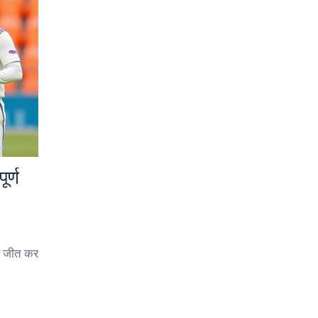
र्ण
 पर जीत कर