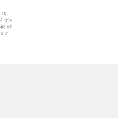
े 10
े दक्षिण
ीट बनीं
 10 अंक