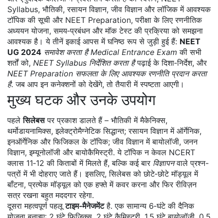
Syllabus
,
भौतिकी, रसायन विज्ञान, जीव विज्ञान और लॉजिक में आवश्यक
टॉपिक की सूची
और
NEET Preparation
,
परीक्षा के लिए रणनीतिक
अध्ययन योजना, समय‑प्रबंधन और मॉक टेस्ट की प्रक्रिया
को समझना
आवश्यक है। ये तीनें इकाई आपस में घनिष्ठ रूप से जुड़ी हुई हैं:
NEET
UG 2024
समावेश करता है
Medical Entrance Exam
की सभी
शर्तों को,
NEET Syllabus
निर्देशित करता है
पढ़ाई के दिशा‑निर्देश, और
NEET Preparation
सफलता के लिए आवश्यक रणनीति प्रदान करता
है
. जब आप इन कनेक्शनों को देखेंगे, तो तैयारी में स्पष्टता आएगी।
मुख्य घटक और उनके उपयोग
पहले
सिलेबस
पर प्रकाश डालते हैं – भौतिकी में मैकेनिक्स,
थर्मोडायनामिक्स, इलेक्ट्रोमैग्नेटिक सिद्धान्त; रसायन विज्ञान में ऑर्गेनिक,
इनऑर्गेनिक और फिजिकल के टॉपिक; जीव विज्ञान में बायोलॉजी, जनन
विज्ञान, इम्यूनोलॉजी और बायोकैमिस्ट्री. ये टॉपिक न केवल NCERT
क्लास 11‑12 की किताबों में मिलते हैं, बल्कि कई बार
विज्ञापन
वाले प्रश्न-
पत्रों में भी दोहराए जाते हैं। इसलिए, सिलेबस को छोटे‑छोटे मॉड्यूल में
बाँटना, प्रत्येक मॉड्यूल को एक हफ्ते में कवर करना और फिर रीविज़न
सत्र रखना बहुत मददगार रहेगा.
दूसरा महत्वपूर्ण पहलू
टाइम‑मैनेजमेंट
है. एक सामान्य 6‑घंटे की दैनिक
योजना बनाइए: 2 घंटे फिजिक्स, 2 घंटे कैमिस्ट्री, 1.5 घंटे बायोलॉजी, 0.5