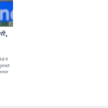
सी,
ों में
मुकाबले
किस्मत