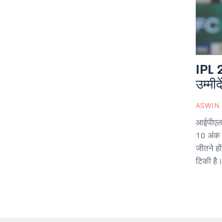
IPL 2
उम्मीद
ASWIN
आईपीएल 2
10 अंक औ
जीतने हो
टिकी है