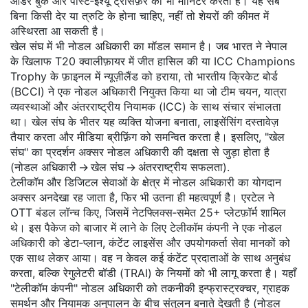
ऑर्डर बुक और पोस्ट‑इश्यू ट्रांसफ़र को भी मॉनिटर करता है। यह सब
बिना किसी देर या त्रुटि के होना चाहिए, नहीं तो शेयरों की कीमत में
अस्थिरता आ सकती है।
खेल संघ में भी नोडल अधिकारी का मॉडल समान है। जब भारत ने नेपाल
के खिलाफ T20 क्वालीफ़ायर में जीत हासिल की या ICC Champions
Trophy के फ़ाइनल में न्यूज़ीलैंड को हराया, तो भारतीय क्रिकेट बोर्ड
(BCCI) ने एक नोडल अधिकारी नियुक्त किया था जो टीम चयन, यात्रा
व्यवस्थाओं और अंतरराष्ट्रीय नियामक (ICC) के साथ संचार संभालता
था। खेल संघ के भीतर यह व्यक्ति योजना बनाता, लाइसेंसिंग दस्तावेज़
तैयार करता और मीडिया ब्रीफ़िंग को समन्वित करता है। इसलिए, "खेल
संघ" का प्रदर्शन अक्सर नोडल अधिकारी की दक्षता से जुड़ा होता है
(नोडल अधिकारी → खेल संघ → अंतरराष्ट्रीय सफलता).
टेलीकॉम और डिजिटल सेवाओं के क्षेत्र में नोडल अधिकारी का योगदान
अक्सर अनदेखा रह जाता है, फिर भी उतना ही महत्वपूर्ण है। एरटेल ने
OTT बंडल लॉन्च किए, जिसमें नेटफ्लिक्स‑समेत 25+ प्लेटफ़ॉर्म शामिल
थे। इस पैकेज को बाजार में लाने के लिए टेलीकॉम कंपनी ने एक नोडल
अधिकारी को डेटा‑प्लान, कंटेंट लाइसेंस और उपयोगकर्ता सेवा मानकों को
एक साथ लेकर आया। वह न केवल कई कंटेंट प्रदाताओं के साथ अनुबंध
करता, बल्कि रेगुलेटरी बॉडी (TRAI) के नियमों को भी लागू करता है। यहाँ
"टेलीकॉम कंपनी" नोडल अधिकारी को तकनीकी इन्फ्रास्ट्रक्चर, ग्राहक
समर्थन और नियामक अनुपालन के बीच संतुलन बनाते देखती है (नोडल