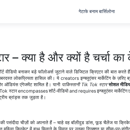
गेटाफे बनाम बार्सिलोना
– क्या है और क्यों है चर्चा का क
शॉर्ट वीडियो बनाकर बड़े फॉलोअर्स जुटाने वाले डिजिटल क्रिएटर
की बात करते हैं
ें जबरदस्त लोकप्रियता हासिल की। ये creators
इन्फ्लुएंसर मार्केटिंग
के ज़रिए ब
ण और ऑडियंस एंगेजमेंट शामिल है। यानी
पाकिस्तानी Tik Tok स्टार
सोशल मीडिय
k Tok स्टार encompasses शॉर्ट‑वीडियो and requires इन्फ्लुएंसर मार्केटिं
्ट्रीय ब्रांड्स तक जुड़ता है।
ी पसंदीदा चीज़ों को अपनाते हैं – चाहे वह बॉलीवुड डांस, फूड चैलेंज या क्रिक
स्तान महिला क्रिकेट में हाथ मिलाने के विवाद पर उनका रिएक्शन या सीमा‑पर‑स