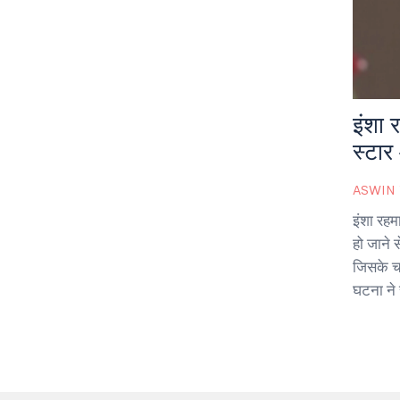
इंशा 
स्टा
ASWIN
इंशा रहम
हो जाने स
जिसके च
घटना ने 
को जन्म 