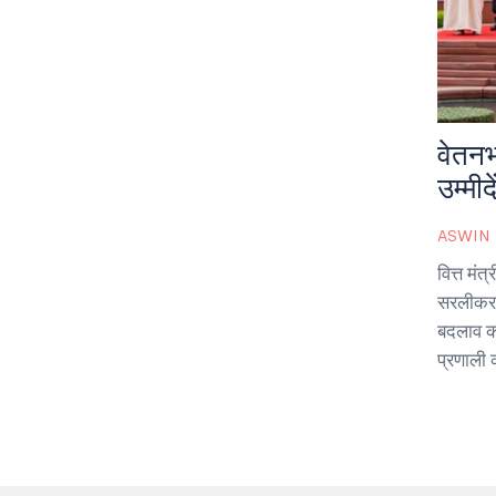
वेतनभ
उम्मी
ASWIN
वित्त मं
सरलीकरण 
बदलाव की
प्रणाली 