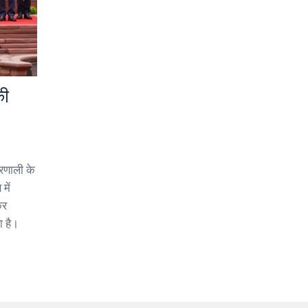
की
रणाली के
में
कर
ा है।