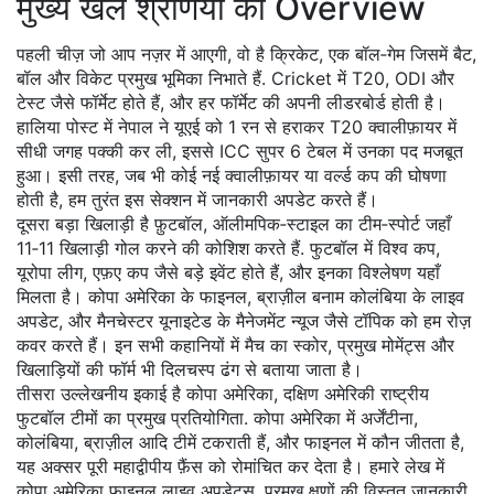
मुख्य खेल श्रेणियों का Overview
पहली चीज़ जो आप नज़र में आएगी, वो है
क्रिकेट
,
एक बॉल‑गेम जिसमें बैट,
बॉल और विकेट प्रमुख भूमिका निभाते हैं
. Cricket में T20, ODI और
टेस्ट जैसे फॉर्मेट होते हैं, और हर फॉर्मेट की अपनी लीडरबोर्ड होती है।
हालिया पोस्ट में नेपाल ने यूएई को 1 रन से हराकर T20 क्वालीफ़ायर में
सीधी जगह पक्की कर ली, इससे ICC सुपर 6 टेबल में उनका पद मजबूत
हुआ। इसी तरह, जब भी कोई नई क्वालीफ़ायर या वर्ल्ड कप की घोषणा
होती है, हम तुरंत इस सेक्शन में जानकारी अपडेट करते हैं।
दूसरा बड़ा खिलाड़ी है
फ़ुटबॉल
,
ऑलीमपिक‑स्टाइल का टीम‑स्पोर्ट जहाँ
11‑11 खिलाड़ी गोल करने की कोशिश करते हैं
. फुटबॉल में विश्व कप,
यूरोपा लीग, एफ़ए कप जैसे बड़े इवेंट होते हैं, और इनका विश्लेषण यहाँ
मिलता है। कोपा अमेरिका के फाइनल, ब्राज़ील बनाम कोलंबिया के लाइव
अपडेट, और मैनचेस्टर यूनाइटेड के मैनेजमेंट न्यूज जैसे टॉपिक को हम रोज़
कवर करते हैं। इन सभी कहानियों में मैच का स्कोर, प्रमुख मोमेंट्स और
खिलाड़ियों की फॉर्म भी दिलचस्प ढंग से बताया जाता है।
तीसरा उल्लेखनीय इकाई है
कोपा अमेरिका
,
दक्षिण अमेरिकी राष्ट्रीय
फुटबॉल टीमों का प्रमुख प्रतियोगिता
. कोपा अमेरिका में अर्जेंटीना,
कोलंबिया, ब्राज़ील आदि टीमें टकराती हैं, और फाइनल में कौन जीतता है,
यह अक्सर पूरी महाद्वीपीय फ़ैंस को रोमांचित कर देता है। हमारे लेख में
कोपा अमेरिका फाइनल लाइव अपडेट्स, प्रमुख क्षणों की विस्तृत जानकारी