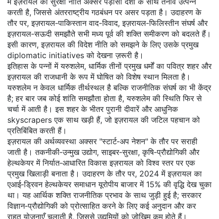
में इज़रायल की सुरक्षा नीति अक्सर पड़ोसी देशों के साथ तनाव उत्पन्न
करती है, जिससे अंतरराष्ट्रीय गठबंधन पर असर पड़ता है। उदाहरण के
तौर पर, इज़रायल‑पाकिस्तान वाद-विवाद, इज़रायल‑फिलिस्तीन संघर्ष और
इज़रायल‑सऊदी समझौते सभी मध्य पूर्व की शक्ति समीकरण को बदलते हैं।
इसी कारण, इज़रायल की विदेश नीति को समझने के लिए उसके प्रमुख
diplomatic initiatives को देखना ज़रूरी है।
इतिहास के पन्नों में
यरुशलेम
,
धार्मिक तीनों प्रमुख धर्मों का पवित्र शहर और
इज़रायल की राजधानी के रूप में घोषित
को विशेष स्थान मिलता है।
यरुशलेम न केवल धार्मिक तीर्थस्थल है बल्कि राजनीतिक संघर्ष का भी केंद्र
है; हर बार जब कोई शांति समझौता होता है, यरुशलेम की स्थिति फिर से
चर्चा में आती है। इस शहर के भीतर पुरानी दीवारें और आधुनिक
skyscrapers एक साथ खड़ी हैं, जो इज़रायल की जटिल पहचान को
प्रतिबिंबित करती हैं।
इज़रायल की अर्थव्यवस्था अक्सर "स्टार्ट‑अप नेशन" के तौर पर सराही
जाती है। तकनीकी‑उन्मुख उद्योग, साइबर‑सुरक्षा, कृषि‑प्रौद्योगिकी और
हेल्थकेयर में निर्यात‑आधारित विकास इज़रायल को विश्व स्तर पर एक
प्रमुख खिलाड़ी बनाता है। उदाहरण के तौर पर, 2024 में इज़रायल का
एआई‑ड्रिवन हेल्थकेयर समाधान यूरोपीय बाजार में 15% की वृद्धि देख चुका
था। यह आर्थिक शक्ति राजनीतिक प्रभाव के साथ जुड़ी हुई है; सरकार
विज्ञान‑प्रौद्योगिकी को प्रोत्साहित करने के लिए कई अनुदान और कर
राहत योजनाएँ चलाती है, जिससे उद्यमियों को जोखिम कम होते हैं।