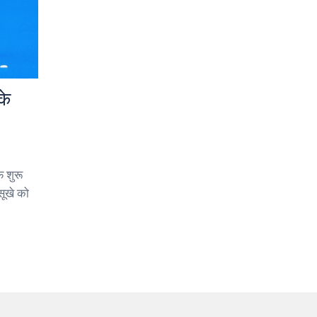
के
 शुरू
सूखे को