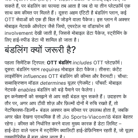
सकते हैं, पर बंडलिंग का फायदा तब आता है जब दो या तीन प्लेटफ़ॉर्म एक
साथ कम कीमत पर मिलते हैं। दूसरा अहम एंटिटी है
बंडलिंग प्लान
,
कई
OTT सेवाओं को एक ही बिल में जोड़ने वाला पैकेज
। इस प्लान में अक्सर
मोबाइल नेटवर्क ऑपरेटर जैसे जियो, एयरटेल या वॉडाफोन की
involvement देखी जाती है, जिससे
मोबाइल डेटा पैकेज
,
स्ट्रीमिंग के
लिए हाई‑स्पीड डेटा
भी शामिल हो जाता है।
बंडलिंग क्यों जरूरी है?
पहला सिमेंटिक ट्रिपल:
OTT बंडलिंग
includes
OTT प्लेटफ़ॉर्म
।
दूसरा:
बंडलिंग प्लान
requires
मोबाइल डेटा पैकेज
। तीसरा:
कंटेंट
लाइसेंसिंग
influences
OTT बंडलिंग
की कीमत और वैरायटी। चौथा:
सब्सक्रिप्शन मॉडल
determines
यूज़र एंगेजमेंट। पाँचवाँ:
मोबाइल
नेटवर्क
enables
बंडलिंग को बड़े पैमाने पर फेलेगा।
इन कनेक्शनों को समझने से आप सही बंडल चुन सकते हैं। उदाहरण के
तौर पर, अगर आप टीवी शोज़ और फ़िल्मों दोनों में रुचि रखते हैं, तो
नेटफ्लिक्स‑डिज़्नी+ बंडल अक्सर कम कीमत पर उपलब्ध होता है, जबकि
अगर खेल देखना प्राथमिक है तो Jio Sports‑Viacom18 बंडल बेहतर
रहेगा। कीमत को निर्धारित करने वाला मुख्य कारक है डेटा लिमिट –
हाई‑डेटा वाले प्लान में स्ट्रीमिंग क्वालिटी हाई‑डेफ़िनिशन रहती है, जो यूज़र
एक्सपीरियेंस में बड़ा अंतर लाता है।