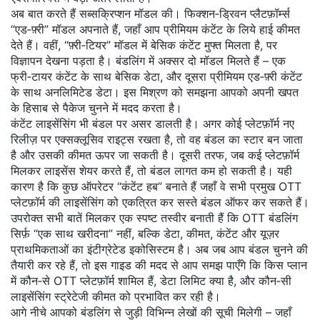
अब बात करते हैं सब्सक्रिप्शन मॉडल की। फिक्शन‑ड्रिवन प्लैटफ़ॉर्म्स
“एड‑फ़्री” मॉडल अपनाते हैं, जहाँ आप प्रीमियम कंटेंट के लिये हाई कीमत
देते हैं। वहीं, “फ़्री‑टियर” मॉडल में बेसिक कंटेंट मुफ्त मिलता है, पर
विज्ञापन देखना पड़ता है। बंडलिंग में अक्सर दो मॉडल मिलते हैं – एक
फ्री‑टायर कंटेंट के साथ बेसिक डेटा, और दूसरा प्रीमियम एड‑फ़्री कंटेंट
के साथ अनलिमिटेड डेटा। इस मिश्रण को समझना आपको अपनी खपत
के हिसाब से पैकेज चुनने में मदद करता है।
कंटेंट लाइसेंसिंग भी बंडल पर असर डालती है। अगर कोई प्लेटफ़ॉर्म नए
रिलीज़ पर एक्सक्लूसिव राइट्स रखता है, तो वह बंडल का स्टार बन जाता
है और उसकी कीमत ऊपर जा सकती है। दूसरी तरफ, जब कई प्लेटफ़ॉर्म
मिलकर लाइसेंस शेयर करते हैं, तो बंडल लागत कम हो सकती है। यही
कारण है कि कुछ ऑपरेटर “कंटेंट हब” बनाते हैं जहाँ वे सभी प्रमुख OTT
प्लेटफ़ॉर्म की लाइसेंसिंग को एकत्रित कर सस्ते बंडल ऑफर कर सकते हैं।
उपरोक्त सभी बातें मिलकर एक स्पष्ट तस्वीर बनाती हैं कि OTT बंडलिंग
सिर्फ़ “एक साथ खरीदना” नहीं, बल्कि डेटा, कीमत, कंटेंट और यूज़र
प्राथमिकताओं का इंटीग्रेटेड इकोसिस्टम है। अब जब आप बंडल चुनने की
तैयारी कर रहे हैं, तो इस गाइड की मदद से आप समझ पाएँगे कि किस प्लान
में कौन‑से OTT प्लेटफ़ॉर्म शामिल हैं, डेटा लिमिट क्या है, और कौन‑सी
लाइसेंसिंग स्ट्रेटेजी कीमत को प्रभावित कर रही है।
आगे नीचे आपको बंडलिंग से जुड़ी विभिन्न लेखों की सूची मिलेगी – जहाँ