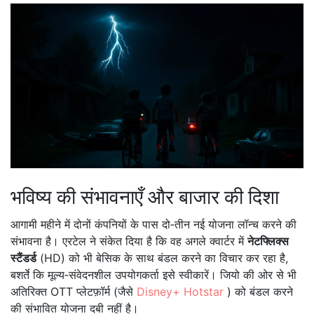
भविष्य की संभावनाएँ और बाजार की दिशा
आगामी महीने में दोनों कंपनियों के पास दो‑तीन नई योजना लॉन्च करने की
संभावना है। एरटेल ने संकेत दिया है कि वह अगले क्वार्टर में
नेटफ्लिक्स
स्टैंडर्ड
(HD) को भी बेसिक के साथ बंडल करने का विचार कर रहा है,
बशर्ते कि मूल्य‑संवेदनशील उपयोगकर्ता इसे स्वीकारें। जियो की ओर से भी
अतिरिक्त OTT प्लेटफ़ॉर्म (जैसे
Disney+ Hotstar
) को बंडल करने
की संभावित योजना दबी नहीं है।