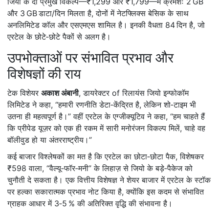
जियो के दो प्रमुख विकल्प—₹1,299 और ₹1,799—में क्रमशः 2 GB
और 3 GB डाटा/दिन मिलता है, दोनों में नेटफ्लिक्स बेसिक के साथ
अनलिमिटेड कॉल और एसएमएस शामिल है। इनकी वैधता 84 दिन है, जो
एरटेल के छोटे‑छोटे पैकों से अलग है।
उपभोक्ताओं पर संभावित प्रभाव और
विशेषज्ञों की राय
टेक विशेयर
अकाश अंबानी
,
डायरेक्टर
of
रिलायंस जियो इन्फोकॉम
लिमिटेड
ने कहा, “हमारी रणनीति डेटा‑केंद्रित है, लेकिन शो‑टाइम भी
उतना ही महत्वपूर्ण है।” वहीं एरटेल के एग्जीक्यूटिव ने कहा, “हम चाहते हैं
कि प्रीपेड यूज़र को एक ही रकम में सारी मनोरंजन विकल्प मिलें, चाहे वह
बॉलीवुड हो या अंतरराष्ट्रीय।”
कई बाजार विश्लेषकों का मत है कि एरटेल का छोटा‑छोटा पैक, विशेषकर
₹598 वाला, “वैल्यू‑फॉर‑मनी” के लिहाज़ से जियो के बड़े‑पैकेज को
चुनौती दे सकता है। एक वित्तीय विशेषज्ञ ने शेयर बाजार में एरटेल के स्टॉक
पर हल्का सकारात्मक प्रभाव नोट किया है, क्योंकि इस कदम से संभावित
ग्राहक आधार में 3‑5 % की अतिरिक्त वृद्धि की संभावना है।