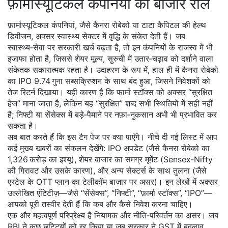
फ़ार्मास्यूटिकल कंपनियों का बाजार रोल
फ़ार्मास्यूटिकल कंपनियां, जैसे कैनरा रोबेको या टाटा कैपिटल की हेल्थ
डिवीजन, अक्सर स्वास्थ्य सेक्टर में वृद्धि के संकेत देती हैं। जब
स्वास्थ्य‑सेवा पर सरकारी खर्च बढ़ता है, तो इन कंपनियों के राजस्व में भी
इजाफा होता है, जिससे
शेयर मूल्य
,
सुरुची में उतार‑चढ़ाव को दर्शाने वाला
संकेतक
सकारात्मक रहता है। उदाहरण के रूप में, हाल ही में कैनरा रोबेको
का IPO 9.74 गुना सब्सक्रिप्शन के साथ बंद हुआ, जिसने निवेशकों को
तेज रिटर्न दिखाया। यही कारण है कि फार्मा स्टॉक्स को अक्सर “सुरक्षित
हेज” माना जाता है, लेकिन यह “सुरक्षित” शब्द सभी स्थितियों में सही नहीं
है; निफ्टी या सेंसेक्स में बड़े‑पैमाने पर नफ़ा‑नुकसान अभी भी प्रभावित कर
सकता है।
अब बात करते हैं कि इस टैग पेज पर क्या पाएँगे। नीचे दी गई लिस्ट में आप
कई मुख्य खबरों का संकलन देखेंगे: IPO अपडेट (जैसे कैनरा रोबेको का
1,326 करोड़ का इश्यू), शेयर बाजार का समग्र मूमेंट (Sensex‑Nifty
की गिरावट और उसके कारण), और अन्य सेक्टर्स के साथ तुलना (जैसे
एरटेल के OTT प्लान का टेलीकॉम बाजार पर असर)। इन लेखों में अक्सर
उल्लेखित एंटिटीज़—जैसे “सेंसेक्स”, “निफ्टी”, “फ़ार्मा स्टॉक्स”, “IPO”—
आपको पूरी तस्वीर देती हैं कि कब और कैसे निवेश करना चाहिए।
एक और महत्वपूर्ण परिप्रेक्ष्य है नियामक और नीति‑परिवर्तन का असर। जब
RBI ने कुछ छुट्टियों को रद्द किया या जब सरकार ने GST में बदलाव