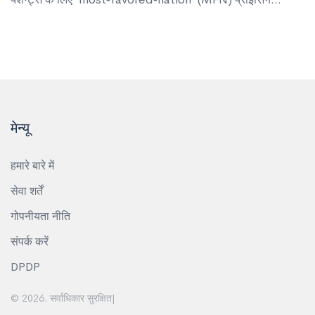
अपनाने, राजस्व विदेश से लौटाने और सीधे‑उपभोक्ता बिक्री मॉडल लागू
करने को कहा गया। इस कदम से शेयर बाजार में फार्मा स्टॉक्स ने तेज़ी से
गिरावट दर्ज की, जबकि उद्योग को नियामक अनिश्चितता और आर‑एंड‑डी
निवेश पर असर का सामना करना पड़ेगा। अतिरिक्त रूप से 1 अक्टूबर से
100% फार्मास्यूटिकल टैरिफ भी लागू होगा, लेकिन जनरिक और अमेरिकी
निर्माताओं को छूट मिलेगी।
मेन्यू
हमारे बारे में
सेवा शर्तें
गोपनीयता नीति
संपर्क करें
DPDP
© 2026. सर्वाधिकार सुरक्षित|