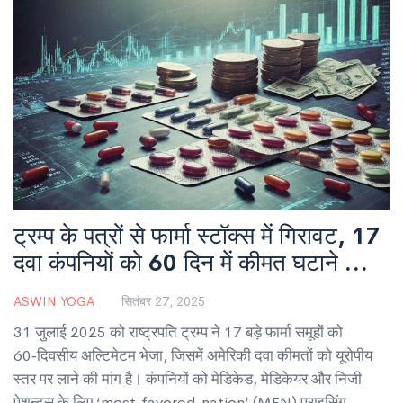
ट्रम्प के पत्रों से फार्मा स्टॉक्स में गिरावट, 17
दवा कंपनियों को 60 दिन में कीमत घटाने का
अल्टिमेटम
ASWIN YOGA
सितंबर 27, 2025
31 जुलाई 2025 को राष्ट्रपति ट्रम्प ने 17 बड़े फार्मा समूहों को
60‑दिवसीय अल्टिमेटम भेजा, जिसमें अमेरिकी दवा कीमतों को यूरोपीय
स्तर पर लाने की मांग है। कंपनियों को मेडिकेड, मेडिकेयर और निजी
पेशन्ट्स के लिए ‘most‑favored‑nation’ (MFN) प्राइसिंग