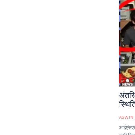
अंतरि
स्थित
ASWIN
आईएसएस प