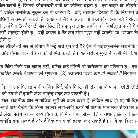
वित करती है
, जिससे जीवनशैली रोगों का जोखिम बढ़ता है। इस चक्र को तोड़ने
ीं, बल्कि मानसिक सुकून का भी जरिया है। कई अध्ययन दिखाते हैं कि नियमित का
िधियों से कम हो सकती है
. सुबह की सैर या हल्का योगा आपके दिमाग को रीसेट 
 ओमेगा‑3 और एंटीऑक्सीडेंट‑रिच फूड्स तनाव हार्मोन को नियंत्रित करने में म
ी कमी महसूस होती है। यही कारण है कि कई लोग "भूख नहीं लगती" या "भोजन के
होती है।
 लौटते‑ही सर से दिमाग में कई बातें घूम रही हैं? ऐसे में माइंडफुलनेस तकनीकें
ी है और चिंताजनक विचारों को सीमित करती है। यह तरीका मुफ्त है, कहीं भी क
थ्य चिंता सिर्फ एक इकाई नहीं, बल्कि कई एंटिटी‑से‑कनेक्शन का परिणाम है। इसे 
रभावित करती है
पोषण की गुणवत्ता, (3) स्वास्थ्य चिंता
कम हो सकती है
नियमित व्
 में एक गिलास पानी अधिक पिएँ, पाँच मिनट की सैर, या दो फल। छोटी‑छोटी जीत
 बढ़ाने में हमारी लेख‑संग्रह मदद कर सकती है।
त, खेल, तकनीक और सामाजिक मुद्दों को कवर करते हैं, लेकिन साथ ही यह भी दि
ते‑जाते आप देखेंगे कि किस प्रकार लंबी‑लंबी खबरें भी आपके मानसिक सेहत पर 
लेख मिलेंगे जो स्वास्थ्य चिंता के विभिन्न पहलुओं – वित्तीय तणाव, खेल की ख
गत रणनीति बना सकते हैं और दैनिक तनाव को हल्का कर सकते हैं। आगे का हिस