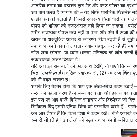
आंतरिक तनाव को बढ़ाकर हार्ट रेट और ब्लड प्रेशर को प्रभा
अब बात करते हैं व्यायाम की – यह सिर्फ शारीरिक फिटनेस नह
एन्डॉरफिन को बढ़ाती है, जिससे
स्वास्थ्य चिंता
शारीरिक गतिव
पोषण की भूमिका को नज़रअंदाज़ नहीं किया जा सकता। प्रोटीन,
शरीर आवश्यक पोषक तत्व नहीं पा पाता और अंत में ऊर्जा क
खराब या असंतुलित आहार से स्वास्थ्य चिंता बढ़ती है
से जुड़ी 
क्या आप अपने काम में लगातार दबाव महसूस कर रहे हैं? क्या घर
साँस‑लेना‑छोड़ना, या ध्यान‑धारणा, मस्तिष्क को शांत करत
सकारात्मक असर दिखता है।
यदि आप इन सब बातों को एक साथ देखेंगे, तो पाएंगे कि स्वास्
चिंता
सम्बन्धित है
मानसिक स्वास्थ्य से, (2) स्वास्थ्य चिंता
प्
को भी बदल सकता है।
आपके लिए बेहतर होगा कि आप एक छोटा-छोटा कदम उठाएँ – दिन
करने का पहला चरण है आत्म-जागरूकता, और इस जागरूकता को
इस पेज पर आप पाएँगे विभिन्न समाचार और विश्लेषण जो वित्
डिजिटल बिंदु हमारी दैनिक चिंता को प्रभावित करते हैं। पढ़
अब आप तैयार हैं कि किस दिशा में कदम रखें। नीचे आपको कई 
रूप से जोड़ते हैं। इन लेखों को पढ़कर आप अपनी व्यक्ति