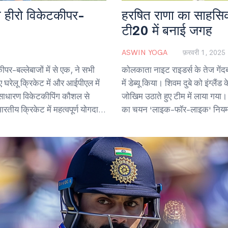
्त हीरो विकेटकीपर-
हरषित राणा का साहसि
टी20 में बनाई जगह
ASWIN YOGA
फ़रवरी 1, 2025
पर-बल्लेबाजों में से एक, ने सभी
कोलकाता नाइट राइडर्स के तेज गेंदब
ए घरेलू क्रिकेट में और आईपीएल में
में डेब्यू किया। शिवम दुबे को इंग्ल
असाधारण विकेटकीपिंग कौशल से
जोखिम उठाते हुए टीम में लाया गया।
रतीय क्रिकेट में महत्वपूर्ण योगदान
का चयन 'लाइक-फॉर-लाइक' नियम 