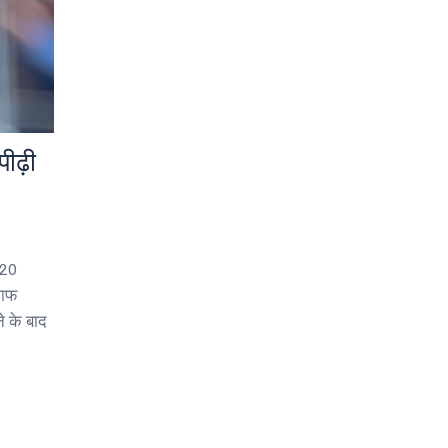
ीढ़ी
ी20
लाफ
े के बाद