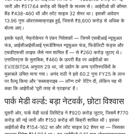
जारी और ₹517.64 करोड़ की बिक्री के माध्यम से। आईपीओ की कीमत
बैंड ₹438-460 थी और लॉट साइज 32 शेयर था। इसकी आवेदन
13.96 गुना ओवरसब्सक्राइब हुई, जिससे ₹8,600 करोड़ से अधिक के
बोल्स आए।
इसके पहले, नेफ्रोकेयर ने एंकर निवेशकों — जिनमें
एसबीआई म्यूचुअल
फंड
,
आईसीआईसीआई प्रूडेंशियल म्यूचुअल फंड
,
फिडेलिटी फंड्स
और
एचडीएफसी लाइफ जैसे नाम शामिल हैं — से ₹260 करोड़ जुटाए थे।
एनालिस्ट्स के मुताबिक, ₹460 के ऊपरी बैंड पर आईपीओ का
EV/EBITDA अनुपात 29 था, जो उद्योग के अन्य प्रतिस्पर्धियों के
मुकाबले उचित माना गया। अनंद राठी ने इसे 60.2 गुना FY25 के लाभ
पर वैल्यू किया और 'सब्सक्राइब — लॉन्ग टर्म' रेटिंग दी, लेकिन यह भी
कहा कि आईपीओ 'पूरी तरह से प्राइस्ड' है।
पार्क मेडी वर्ल्ड: बड़ा नेटवर्क, छोटा विश्वास
दूसरी ओर,
पार्क मेडी वर्ल्ड लिमिटेड
ने ₹920 करोड़ जुटाए, जिसमें ₹770
करोड़ की नई जारी और ₹150 करोड़ की बिक्री शामिल थी। इसका
आईपीओ बैंड ₹154-162 था और लॉट साइज 92 शेयर था — जिसका