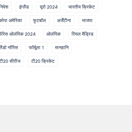
निवेश
इंग्लैंड
यूरो 2024
भारतीय क्रिकेट
कोपा अमेरिका
फुटबॉल
अर्जेंटीना
भाजपा
पेरिस ओलंपिक 2024
ओलंपिक
रियल मैड्रिड
लैंडो नॉरिस
फॉर्मूला 1
मानहानि
टी20 सीरीज
टी20 क्रिकेट