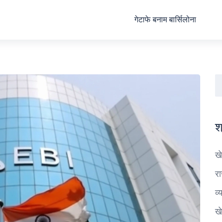
गेटाफे बनाम बार्सिलोना
श
ख
र
व्
ख