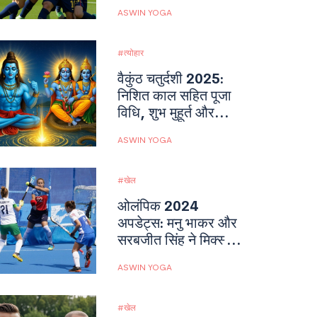
दांव पर
ASWIN YOGA
त्योहार
वैकुंठ चतुर्दशी 2025:
निशित काल सहित पूजा
विधि, शुभ मुहूर्त और
पौराणिक महत्व
ASWIN YOGA
खेल
ओलंपिक 2024
अपडेट्स: मनु भाकर और
सरबजीत सिंह ने मिक्स्ड
टीम 10 मीटर एयर
ASWIN YOGA
पिस्टल में कांस्य पदक
जीता
खेल