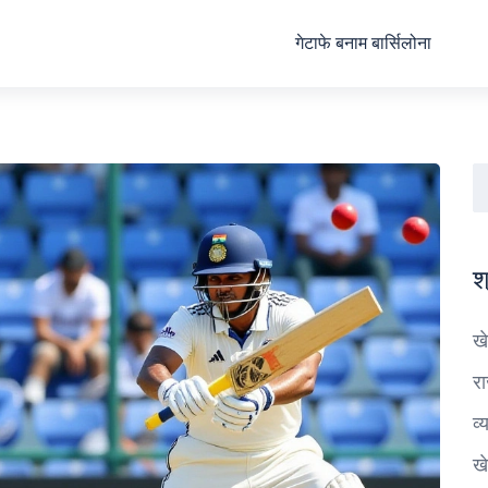
गेटाफे बनाम बार्सिलोना
श
ख
र
व्
ख