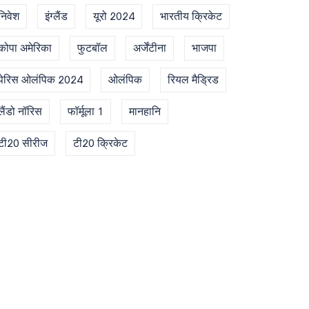
निवेश
इंग्लैंड
यूरो 2024
भारतीय क्रिकेट
कोपा अमेरिका
फुटबॉल
अर्जेंटीना
भाजपा
पेरिस ओलंपिक 2024
ओलंपिक
रियल मैड्रिड
लैंडो नॉरिस
फॉर्मूला 1
मानहानि
टी20 सीरीज
टी20 क्रिकेट