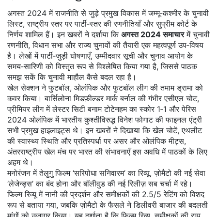
अगस्त 2024 में राजनीति से जुड़े प्रमुख विकास में जम्मू‑कश्मीर के चुनावी
लिस्ट, राष्ट्रीय स्तर पर पार्टी‑स्तर की रणनीतियाँ और सुप्रीम कोर्ट के
निर्णय शामिल हैं। इन खबरों ने दर्शाया कि
अगस्त 2024 समाचार
में
चुनावी
रणनीति
,
विधान सभा और राज्य चुनावों की तैयारी
एक महत्वपूर्ण उप‑विषय
है। लेखों में पार्टी‑जुड़ी घोषणाएँ, उम्मीदवार सूची और चुनाव आयोग के
समय‑सारिणी को विस्तृत रूप से विश्लेषित किया गया है, जिससे पाठक
समझ सकें कि चुनावी माहौल कैसे बदल रहा है।
खेल सेक्शन ने फुटबॉल, ओलंपिक और फुटबॉल लीग की तमाम ड्रामा को
कवर किया। बार्सिलोना मिडफ़ील्डर मार्क बर्नाल की गंभीर एसीएल चोट,
प्रीमियर लीग में लेस्टर सिटी बनाम टोटेनहम का स्कोर 1‑1 और पेरिस
2024 ओलंपिक में भारतीय कुश्तीविरुद्ध विनेश फोगाट की फाइनल एंट्री
सभी प्रमुख हाइलाइट्स थे। इन खबरों ने दिखाया कि
खेल चोटें
,
एथलीट
की स्वास्थ्य स्थिति और प्रतिस्पर्धा पर असर
और
ओलंपिक मीट्स
,
अंतरराष्ट्रीय खेल मंच पर भारत की संभावनाएँ
इस अवधि में पाठकों के लिए
अहम थे।
मनोरंजन में तेलुगु फिल्म ‘सरिपोधा सनिवारम’ का रिव्यू, ज़ोमैटो की नई सेवा
‘लेजेन्ड्स’ का बंद होना और बॉलीवुड की नई रिलीज़ सब चर्चा में रहे।
फिल्म रिव्यू में नानी की प्रदर्शन और समीक्षकों की 2.5/5 रेटिंग को विशद
रूप से बताया गया, जबकि ज़ोमैटो के फैसले ने डिलीवरी बाजार की बदलती
मांगों को उजागर किया। यह दर्शाता है कि
फिल्म रिव्यू
,
समीक्षकों की राय