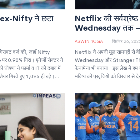
nsex‑Nifty ने छटा
Netflix की सर्वश्रे
Wednesday तक – पूर्
ASWIN YOGA
सितंबर 26, 202
रावट दर्ज की, जहाँ Nifty
Netflix ने अपनी मूल सामग्री से व
0.90% गिरा। एनेर्जी सेक्टर ने
Wednesday और Stranger Things ज
ोषणा ने फार्मा व IT को दबाव में
फेनामेना भी बनाया। इस लेख में ह
यर गिरते हुए 1,095 ही बढ़े।
भविष्य की प्रवृत्तियों को विस्तार से दे
 किया।