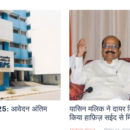
बाजार में फार्मा स्टॉक्स ने तेज़ी 
आर‑एंड‑डी निवेश पर असर का सामना
फार्मास्यूटिकल टैरिफ भी लागू होग
25: आवेदन अंतिम
यासिन मलिक ने दायर कि
किया हाफ़िज़ सईद से म
ASWIN YOGA
सितंबर 26, 202