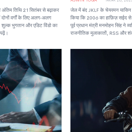
 अंतिम तिथि 21 सितंबर से बढ़ाकर
जेल में बंद JKLF के चेयरमन यासिन म
 दोनों वर्गों के लिए अलग‑अलग
किया कि 2006 का हाफ़िज़ सईद से म
ड, शुल्क भुगतान और एडिट विंडो का
पूर्व प्रधान मंत्री मनमोहन सिंह ने व
ढ़ें।
राजनीतिक मुलाकातों, RSS और शंकराच
कांग्रेस‑युग की कश्मीर नीति पर नई