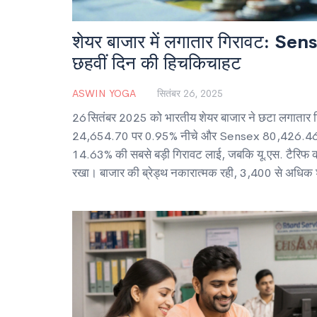
शेयर बाजार में लगातार गिरावट: Se
छहवीं दिन की हिचकिचाहट
ASWIN YOGA
सितंबर 26, 2025
26 सितंबर 2025 को भारतीय शेयर बाजार ने छटा लगातार गि
24,654.70 पर 0.95% नीचे और Sensex 80,426.46 पर 
14.63% की सबसे बड़ी गिरावट लाई, जबकि यू.एस. टैरिफ की घ
रखा। बाजार की ब्रेड्थ नकारात्मक रही, 3,400 से अधिक शे
एफआईआई आउटफ़्लो और कमजोर रुपया ने गिरावट को तेज